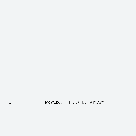
KSC-Rottal e.V. im ADAC
News
Der Verein